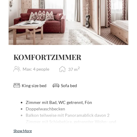
KOMFORTZIMMER
2
Max: 4 people
37
m
King size bed
Sofa bed
Zimmer mit Bad, WC getrennt, Fön
Doppelwaschbecken
Balkon teilweise mit Panoramablick davon 2
Zimmer mit Schiebetüre, getrennter Wohn- und
Schlafbereich
Show More
Teppichboden