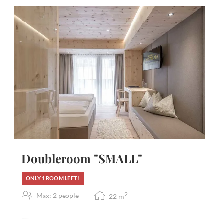
Doubleroom "SMALL"
ONLY 1 ROOM LEFT!
2
Max: 2 people
22
m