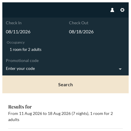
Check In
Check Out
Occupancy
1 room
for
2 adults
Promotional code
Enter your code
Search
Hotel Olympia - Our available of
Results for
From 11 Aug 2026 to 18 Aug 2026 (
7 nights
),
1 room
for
2
adults