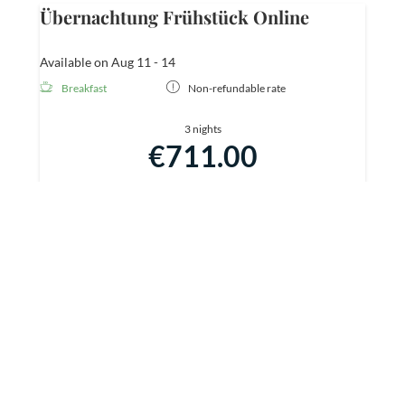
Übernachtung Frühstück Online
Available on Aug 11 - 14
Breakfast
Non-refundable rate
3 nights
€711.00
Book for
Aug 11 - 14
Tuesday - Friday
Show all offers
Übernachtung Frühstück Online
Available on Aug 11 - 13
Breakfast
Non-refundable rate