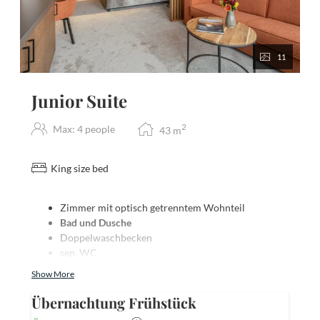
11
Junior Suite
2
Max: 4 people
43
m
King size bed
Zimmer mit optisch getrenntem Wohnteil
Bad und Dusche
Doppelwaschbecken
sep. WC
Teppichboden
Show More
Fön
Telefon
Übernachtung Frühstück
FLAT-TV