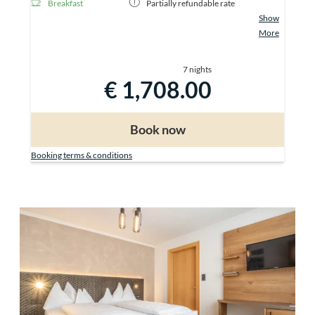
Breakfast
Partially refundable rate
Radio
Show
Safe
T
More
Balkon mit Panoramablick
Tägliches Gourmet Frühstück von 7:30 Uhr bis
Mini-Bar
10:30 Uhr mit
Teppichboden
7 nights
Granderwasser
€ 1,708.00
Qualität Tirol ( Tiroler Produkte )
kostenloses W-Lan
frisch zubereiteten warme und kalte Gerichte
Glas Prosecco
Book now
verschiedenen Säften
Etragiere Service
Booking terms & conditions
süßen Köstlichkeiten
verschiedene Tee und Kaffee Sorten zur Auswahl
Mo/Di/Do/Fr/Sa/: Al a carte Menü am Abend im
Hotel 18:30-20:00 Uhr gegen Aufpreis
Gourmetabend gegen Aufpreis auf Vorbestellung
Traditionelle Suppe
Fleisch oder Käsefondue für 2 Personen
Tiroler Dry Aged Beef
Ötztaler Forelle Müllerin