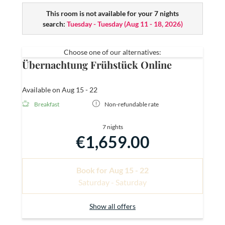
Telefon
This room is not available for your 7 nights
2 FLAT-TVs
search:
Tuesday - Tuesday
(
Aug 11 - 18, 2026
)
Radio
Safe
Mini-Bar
Choose one of our alternatives:
Teppichboden
Übernachtung Frühstück Online
Granderwasser
kostenloses W-Lan
Available on Aug 15 - 22
Breakfast
Non-refundable rate
7 nights
€1,659.00
Book for
Aug 15 - 22
Saturday - Saturday
Show all offers