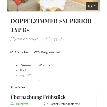
2
DOPPELZIMMER »SUPERIOR
TYP B«
2
Max: 4 people
33
m
Sofa bed
King size bed
Zimmer mit Wohnteil
Bad
sep. WC
Teppichboden
Fön
Show More
Telefon
FLAT-TV
Übernachtung Frühstück
Radio
Breakfast
Partially refundable rate
Safe