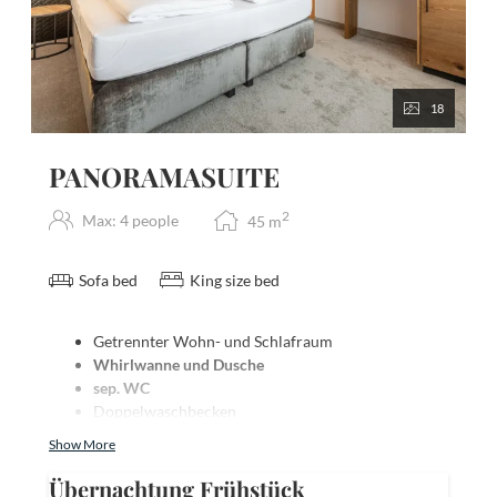
Dessertvariation
18
PANORAMASUITE
2
Max: 4 people
45
m
Sofa bed
King size bed
Getrennter Wohn- und Schlafraum
Whirlwanne und Dusche
sep. WC
Doppelwaschbecken
Teppichboden
Show More
Fön
Telefon
Übernachtung Frühstück