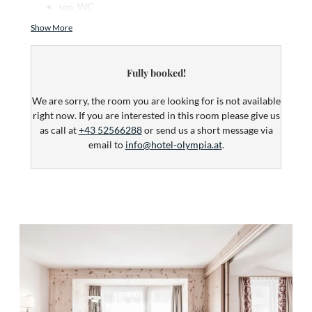
sep. WC
Teppichboden
Show More
Fön
Telefon
FLAT-TV
Fully booked!
Radio
Safe
We are sorry, the room you are looking for is not available
Whirlwanne
right now. If you are interested in this room please give us
ohne Balkon
as call at
+43 52566288
or send us a short message via
Mini-Bar
email to
info@hotel-olympia.at
.
Teppichboden
Granderwasser
kostenloses W-Lan