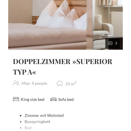
3
DOPPELZIMMER »SUPERIOR
TYP A«
2
Max: 4 people
33
m
King size bed
Sofa bed
Zimmer mit Wohnteil
Boxspringbett
Bad