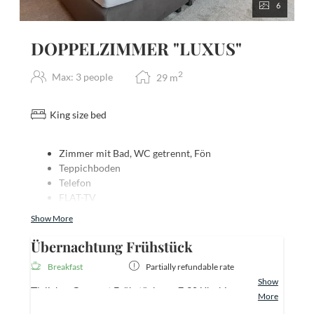
6
DOPPELZIMMER "LUXUS"
2
Max: 3 people
29
m
King size bed
Zimmer mit Bad, WC getrennt, Fön
Teppichboden
Telefon
FLAT-TV
Radio
Show More
Safe
Balkon seitlicher Panoramablick
Übernachtung Frühstück
Mini-Bar
Breakfast
Partially refundable rate
Teppichboden
Show
Granderwasser
Tägliches Gourmet Frühstück von 7:30 Uhr bis
More
kostenloses W-Lan
10:30 Uhr mit